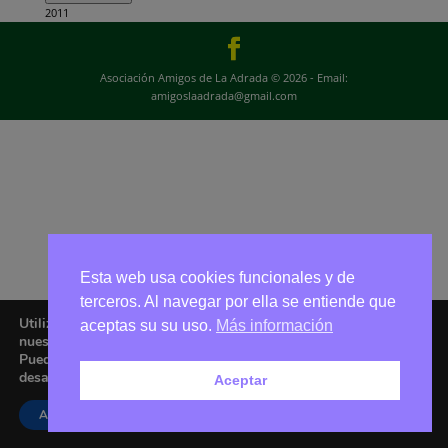
2011
Asociación Amigos de La Adrada © 2026 - Email:
amigoslaadrada@gmail.com
Esta web usa cookies funcionales y de
terceros. Al navegar por ella se entiende que
Utilizamos cookies para ofrecerte la mejor experiencia en
aceptas su su uso.
Más información
nuestra web.
Puedes aprender más sobre qué cookies utilizamos o
desactivarlas en los
ajustes
.
Aceptar
Aceptar