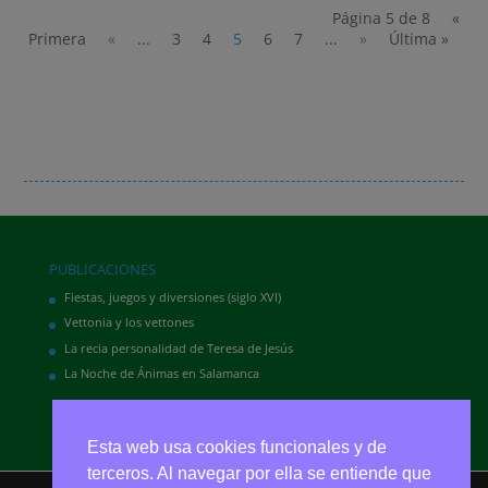
Página 5 de 8
«
Primera
«
...
3
4
5
6
7
...
»
Última »
PUBLICACIONES
Fiestas, juegos y diversiones (siglo XVI)
Vettonia y los vettones
La recia personalidad de Teresa de Jesús
La Noche de Ánimas en Salamanca
Esta web usa cookies funcionales y de
terceros. Al navegar por ella se entiende que