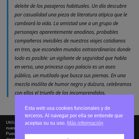
deleite de los pasajeros habituales. Un día descubre
por casualidad una pieza de literatura atípica que le
cambiará la vida. La amistad une a un grupo de
personajes aparentemente anodinos, probables
compañeros invisibles de nuestros viajes cotidianos
en tren, que esconden mundos extraordinarios donde
todo es posible: un vigilante de seguridad que habla
en verso, una princesa cuyo palacio es un aseo
público, un mutilado que busca sus piernas. En una
mezcla insólita de humor negro y dulzura, celebramos
con ellos el triunfo de los incomprendidos.
Esta web usa cookies funcionales y de
terceros. Al navegar por ella se entiende que
Utilizamos cookies para ofrecerte la mejor experiencia en
aceptas su su uso.
Más información
nuestra web.
Puedes aprender más sobre qué cookies utilizamos o