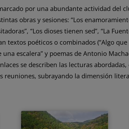
arcado por una abundante actividad del clu
stintas obras y sesiones: “Los enamoramientos
itadoras”, “Los dioses tienen sed”, “La Fuent
jan textos poéticos o combinados (“Algo que
e una escalera” y poemas de Antonio Macha
s enlaces se describen las lecturas abordada
las reuniones, subrayando la dimensión litera