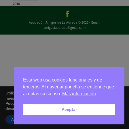
2010
Asociación Amigos de La Adrada © 2026 - Email:
amigoslaadrada@gmail.com
Esta web usa cookies funcionales y de
terceros. Al navegar por ella se entiende que
Utilizamos cookies para ofrecerte la mejor experiencia en
aceptas su su uso.
Más información
nuestra web.
Puedes aprender más sobre qué cookies utilizamos o
desactivarlas en los
ajustes
.
Aceptar
Aceptar