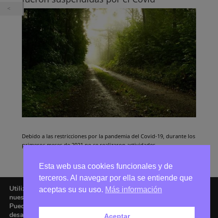
Debido a las restricciones por la pandemia del Covid-19, durante los
primeros meses de 2021 no se realizaron actividades.
Esta web usa cookies funcionales y de
terceros. Al navegar por ella se entiende que
Utilizamos cookies para ofrecerte la mejor experiencia en
aceptas su su uso.
Más información
nuestra web.
Puedes aprender más sobre qué cookies utilizamos o
desactivarlas en los
ajustes
.
Aceptar