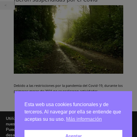
Debido a las restricciones por la pandemia del Covid-19, durante los
primeros meses de 2021 no se realizaron actividades.
Esta web usa cookies funcionales y de
terceros. Al navegar por ella se entiende que
Utilizamos cookies para ofrecerte la mejor experiencia en
aceptas su su uso.
Más información
nuestra web.
Puedes aprender más sobre qué cookies utilizamos o
desactivarlas en los
ajustes
.
Aceptar