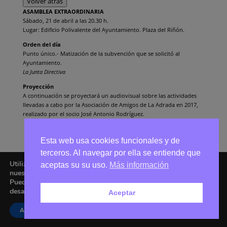
Volver atrás
ASAMBLEA EXTRAORDINARIA
Sábado, 21 de abril a las 20.30 h.
Lugar: Edificio Polivalente del Ayuntamiento. Plaza del Riñón.
Orden del día
Punto único.- Matización de la subvención que se solicitó al
Ayuntamiento.
La Junta Directiva
Proyección
A continuación se proyectará un audiovisual sobre las actividades
llevadas a cabo por la Asociación de Amigos de La Adrada en 2017,
realizado por el socio José Antonio Rodríguez.
Esta web usa cookies funcionales y de
terceros. Al navegar por ella se entiende que
Utilizamos cookies para ofrecerte la mejor experiencia en
aceptas su su uso.
Más información
nuestra web.
Asociación Amigos de La Adrada © 2026 - Email:
Puedes aprender más sobre qué cookies utilizamos o
amigoslaadrada@gmail.com
desactivarlas en los
ajustes
.
Aceptar
Aceptar