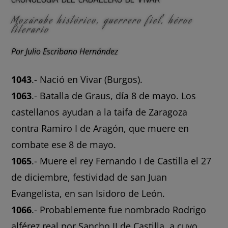
Mozárabe histórico, guerrero fiel, héroe
literario
Por Julio Escribano Hernández
1043
.- Nació en Vivar (Burgos).
1063
.- Batalla de Graus, día 8 de mayo. Los
castellanos ayudan a la taifa de Zaragoza
contra Ramiro I de Aragón, que muere en
combate ese 8 de mayo.
1065
.- Muere el rey Fernando I de Castilla el 27
de diciembre, festividad de san Juan
Evangelista, en san Isidoro de León.
1066
.- Probablemente fue nombrado Rodrigo
alférez real por Sancho II de Castilla, a cuyo