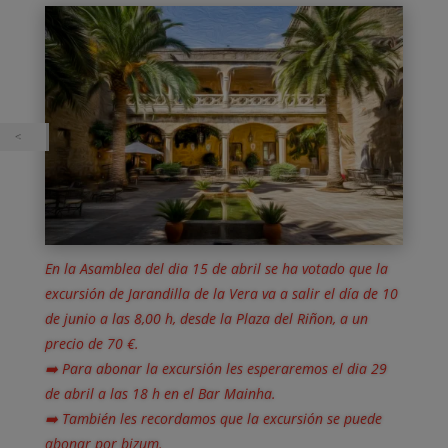
En la Asamblea del dia 15 de abril se ha votado que la
excursión de Jarandilla de la Vera va a salir el día de 10
de junio a las 8,00 h, desde la Plaza del Riñon, a un
precio de 70 €.
➡️ Para abonar la excursión les esperaremos el dia 29
de abril a las 18 h en el Bar Mainha.
➡️ También les recordamos que la excursión se puede
abonar por bizum.