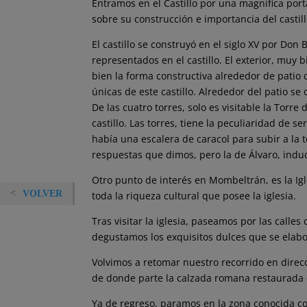
Entramos en el Castillo por una magnífica port
sobre su construcción e importancia del castill
El castillo se construyó en el siglo XV por Do
representados en el castillo. El exterior, muy
bien la forma constructiva alrededor de patio 
únicas de este castillo. Alrededor del patio se
De las cuatro torres, solo es visitable la Tor
castillo. Las torres, tiene la peculiaridad de s
había una escalera de caracol para subir a la t
respuestas que dimos, pero la de Álvaro, ind
Otro punto de interés en Mombeltrán, es la Igle
VOLVER
toda la riqueza cultural que posee la iglesia.
Tras visitar la iglesia, paseamos por las call
degustamos los exquisitos dulces que se elabo
Volvimos a retomar nuestro recorrido en direcc
de donde parte la calzada romana restaurada q
Ya de regreso, paramos en la zona conocida co