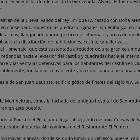
ada renacentista, donde nos da la bienvenida, Álvaro. Él fue nuest
o.
n Beltrán de la Cueva, valido del rey Enrique IV, casado con Doña 
 bien conservado, muestra las piedras originales, sin embargo, en s
de armas, flanqueado por un pórtico de columnas, y arcos de medio 
 observa la distribución de habitaciones, cocina, caballerizas…
re del Homenaje, que está sustentada alrededor de una gran columna 
er redondas hacia el exterior del castillo y cuadradas hacia el interi
orre y las ventajas defensivas para los habitantes del castillo en 
udablemente, fue la más convincente y máximo cuando hizo una de
sia de San Juan Bautista, edificio gótico de finales del siglo XIV. 
es de Mombeltrán, vimos la fachada del antiguo hospital de San Andr
ran en este pueblo.
ión al Puerto del Pico, para llegar al segundo destino, Cuevas de Va
ue sube al puerto. Allí comimos en el Restaurante El Pontón.
mo Playas Blancas, donde se pudo tomar un refresco, pues el calor