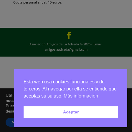
Cuota personal anual: 10 euros.
Asociación Amigos de La Adrada © 2026 - Email:
amigoslaadrada@gmail.com
Esta web usa cookies funcionales y de
terceros. Al navegar por ella se entiende que
Utilizamos cookies para ofrecerte la mejor experiencia en
aceptas su su uso.
Más información
nuestra web.
Puedes aprender más sobre qué cookies utilizamos o
desactivarlas en los
ajustes
.
Aceptar
Aceptar