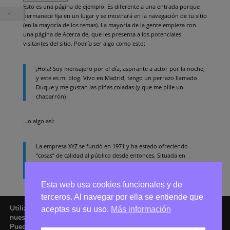
Esto es una página de ejemplo. Es diferente a una entrada porque
permanece fija en un lugar y se mostrará en la navegación de tu sitio
(en la mayoría de los temas). La mayoría de la gente empieza con
una página de Acerca de, que les presenta a los potenciales
visitantes del sitio. Podría ser algo como esto:
¡Hola! Soy mensajero por el día, aspirante a actor por la noche,
y este es mi blog. Vivo en Madrid, tengo un perrazo llamado
Duque y me gustan las piñas coladas (y que me pille un
chaparrón)
…o algo así:
La empresa XYZ se fundó en 1971 y ha estado ofreciendo
“cosas” de calidad al público desde entonces. Situada en
Madrid, XYZ emplea a más de 2.000 personas y hace todo tipo
de cosas sorprendentes para la comunidad de Madrid.
Esta web usa cookies funcionales y de
terceros. Al navegar por ella se entiende que
Si eres nuevo en WordPress deberías ir a
tu escritorio
para borrar
Utilizamos cookies para ofrecerte la mejor experiencia en
esta página y crear páginas nuevas con tu propio contenido. ¡Pásalo
aceptas su su uso.
Más información
nuestra web.
bien!
Puedes aprender más sobre qué cookies utilizamos o