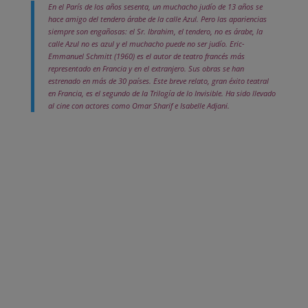
En el París de los años sesenta, un muchacho judío de 13 años se
hace amigo del tendero árabe de la calle Azul. Pero las apariencias
siempre son engañosas: el Sr. Ibrahim, el tendero, no es árabe, la
calle Azul no es azul y el muchacho puede no ser judío. Eric-
Emmanuel Schmitt (1960) es el autor de teatro francés más
representado en Francia y en el extranjero. Sus obras se han
estrenado en más de 30 países. Este breve relato, gran éxito teatral
en Francia, es el segundo de la Trilogía de lo Invisible. Ha sido llevado
al cine con actores como Omar Sharif e Isabelle Adjani.