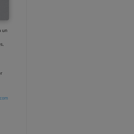
a un
s,
er
.com