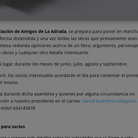
iación de Amigos de La Adrada
, se prepara para poner en march
 forma distendida y una vez leídas las obras que previamente sean
n mesa redonda opiniones acerca de un libro; argumento, personaje
as obras y cualquier otro detalle interesante.
 lugar durante los meses de junio, julio, agosto y septiembre.
il, los socios interesados acordarán el día para comentar el prim
del mismo.
zará durante dicha asamblea y quienes por alguna circunstancia no
ción a nuestro presidente en el correo
14andreuandreu14@gmail
 móvil 654145878
 para socios
cio y conocer más detalles sobre las actividades que se llevan a cabo,