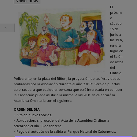
Volver atrás
El
próxim
o
sábado
15 de
junio a
las 19 h,
tendrá
lugar en
el Salón
de actos
del
Edificio
Polivalente, en la plaza del Riñón, la proyección de las “Actividades
realizadas por la Asociación durante el año 2.018”. Será de puertas
abiertas para que cualquier persona que esté interesada en conocer
la Asociación pueda asistir a la misma. A las 20 h. se celebrará la
Asamblea Ordinaria con el siguiente:
ORDEN DEL DÍA
– Alta de nuevos Socios.
– Aprobación, si procede, del Acta de la Asamblea Ordinaria
celebrada el día 16 de febrero.
– Pago del autobús de la salida al Parque Natural de Cabañeros,
Berrea.