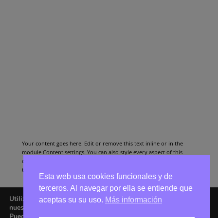
Your content goes here. Edit or remove this text inline or in the
module Content settings. You can also style every aspect of this
content in the module Design settings and even apply custom CSS to
this text in the module Advanced settings.
Esta web usa cookies funcionales y de
terceros. Al navegar por ella se entiende que
Utilizamos cookies para ofrecerte la mejor experiencia en
aceptas su su uso.
Más información
nuestra web.
Puedes aprender más sobre qué cookies utilizamos o