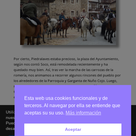
Por cierto, Piedralaves estaba precioso, la plaza del Ayuntamiento,
según nos contó Soco, está remodelada recientemente y ha
quedado muy bien. Así, tras ver la marcha de las carrozas de la
romería, nos animamos a recorrer algunos rincones del pueblo por
los alrededores de la Parroquia y Garganta de Nuño Cojo. Luego,
nos tomamos un aperitivo y con tan buena compañía nos dieron las
tres de la tarde, hora muy decente para dar por terminada la
excursión.
Esta web usa cookies funcionales y de
terceros. Al navegar por ella se entiende que
Utilizamos cookies para ofrecerte la mejor experiencia en
aceptas su su uso.
Más información
nuestra web.
Puedes aprender más sobre qué cookies utilizamos o
desactivarlas en los
ajustes
.
Aceptar