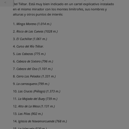
del Tiétar. Está muy bien indicado en un cartel explicativo instalado
en el mismo mirador con los montes limítrofes, sus nombres y
alturas y otros puntos de interés:
Minga Moreno (1.014 m.)
Risco de Las Cuevas (1028 m.)
El Cuchillar (1.061 m.)
Curso del Río Tiétar.
Las Cabezas (775 m.)
Cabeza de Sixtero (796 m.)
Cabeza del Oso (1.101 m.)
Cerro Los Pelados (1.331 m.)
La carrasquera (799 m.)
Las Cruces (Piélago) (1.373 m.)
La Majada del Buey (739 m.)
Alto de La Mesa (1.131 m.)
Las Pilas (902 m.)
Iglesia de Navamorcuende (768 m.)
La Iglesuela (520 m.)