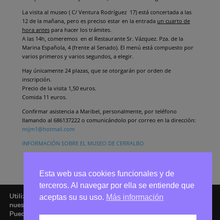
La visita al museo ( C/ Ventura Rodríguez 17) está concertada a las
12 de la mañana, pero es preciso estar en la entrada
un cuarto de
hora antes
para hacer los trámites.
A las 14h, comeremos en el Restaurante Sr. Vázquez. Pza. de la
Marina Española, 4 (frente al Senado). El menú está compuesto por
varios primeros y varios segundos, a elegir.
Hay únicamente 24 plazas, que se otorgarán por orden de
inscripción.
Precio de la visita 1,50 euros.
Comida 11 euros.
Confirmar asistencia a Maribel, personalmente, por teléfono
llamando al 686137222 o comunicándolo por correo en la dirección:
mijm1@hotmail.com
INFORMACIÓN SOBRE EL MUSEO DE CERRALBO
Esta web usa cookies funcionales y de
terceros. Al navegar por ella se entiende que
Utilizamos cookies para ofrecerte la mejor experiencia en
aceptas su su uso.
Más información
nuestra web.
Puedes aprender más sobre qué cookies utilizamos o