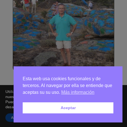
Esta web usa cookies funcionales y de
terceros. Al navegar por ella se entiende que
Utilizamos cookies para ofrecerte la mejor experiencia en
aceptas su su uso.
Más información
nuestra web.
Puedes aprender más sobre qué cookies utilizamos o
desactivarlas en los
ajustes
.
Aceptar
Aceptar