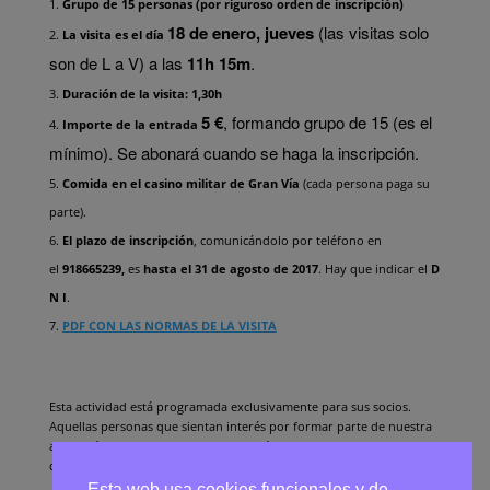
Grupo de 15 personas (por riguroso orden de inscripción)
18 de enero, jueves
(las visitas solo
La visita es el día
son de L a V) a las
11h 15m
.
Duración de la visita: 1,30h
5 €
, formando grupo de 15 (es el
Importe de la entrada
mínimo). Se abonará cuando se haga la inscripción.
Comida en el casino militar de Gran Vía
(cada persona paga su
parte).
El plazo de inscripción
, comunicándolo por teléfono en
el
918665239,
es
hasta el 31 de agosto
de 2017
. Hay que indicar el
D
N I
.
PDF CON LAS NORMAS DE LA VISITA
Esta actividad está programada exclusivamente para sus socios.
Aquellas personas que sientan interés por formar parte de nuestra
asociación, pueden recabar información desde el enlace
contactar
de esta página web.
Esta web usa cookies funcionales y de