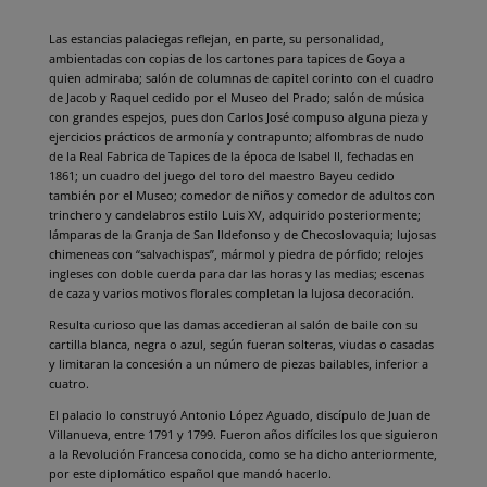
Las estancias palaciegas reflejan, en parte, su personalidad,
ambientadas con copias de los cartones para tapices de Goya a
quien admiraba; salón de columnas de capitel corinto con el cuadro
de Jacob y Raquel cedido por el Museo del Prado; salón de música
con grandes espejos, pues don Carlos José compuso alguna pieza y
ejercicios prácticos de armonía y contrapunto; alfombras de nudo
de la Real Fabrica de Tapices de la época de Isabel II, fechadas en
1861; un cuadro del juego del toro del maestro Bayeu cedido
también por el Museo; comedor de niños y comedor de adultos con
trinchero y candelabros estilo Luis XV, adquirido posteriormente;
lámparas de la Granja de San Ildefonso y de Checoslovaquia; lujosas
chimeneas con “salvachispas”, mármol y piedra de pórfido; relojes
ingleses con doble cuerda para dar las horas y las medias; escenas
de caza y varios motivos florales completan la lujosa decoración.
Resulta curioso que las damas accedieran al salón de baile con su
cartilla blanca, negra o azul, según fueran solteras, viudas o casadas
y limitaran la concesión a un número de piezas bailables, inferior a
cuatro.
El palacio lo construyó Antonio López Aguado, discípulo de Juan de
Villanueva, entre 1791 y 1799. Fueron años difíciles los que siguieron
a la Revolución Francesa conocida, como se ha dicho anteriormente,
por este diplomático español que mandó hacerlo.