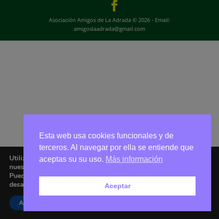
Asociación Amigos de La Adrada © 2026 - Email:
amigoslaadrada@gmail.com
Esta web usa cookies funcionales y de
terceros. Al navegar por ella se entiende que
Utilizamos cookies para ofrecerte la mejor experiencia en
aceptas su su uso.
Más información
nuestra web.
Puedes aprender más sobre qué cookies utilizamos o
desactivarlas en los
ajustes
.
Aceptar
Aceptar