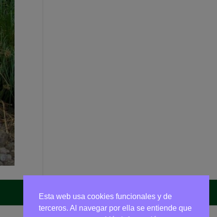
Esta web usa cookies funcionales y de
terceros. Al navegar por ella se entiende que