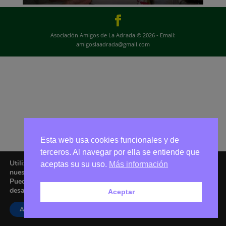
Asociación Amigos de La Adrada © 2026 - Email:
amigoslaadrada@gmail.com
Esta web usa cookies funcionales y de
terceros. Al navegar por ella se entiende que
Utilizamos cookies para ofrecerte la mejor experiencia en
aceptas su su uso.
Más información
nuestra web.
Puedes aprender más sobre qué cookies utilizamos o
desactivarlas en los
ajustes
.
Aceptar
Aceptar