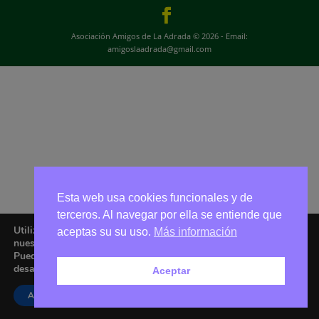
Asociación Amigos de La Adrada © 2026 - Email:
amigoslaadrada@gmail.com
Esta web usa cookies funcionales y de
terceros. Al navegar por ella se entiende que
Utilizamos cookies para ofrecerte la mejor experiencia en
aceptas su su uso.
Más información
nuestra web.
Puedes aprender más sobre qué cookies utilizamos o
desactivarlas en los
ajustes
.
Aceptar
Aceptar