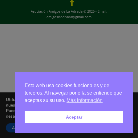
Asociación Amigos de La Adrada © 2026 - Email:
amigoslaadrada@gmail.com
Esta web usa cookies funcionales y de
terceros. Al navegar por ella se entiende que
Utilizamos cookies para ofrecerte la mejor experiencia en
aceptas su su uso.
Más información
nuestra web.
Puedes aprender más sobre qué cookies utilizamos o
desactivarlas en los
ajustes
.
Aceptar
Aceptar