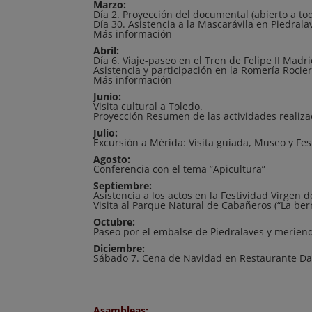
Marzo:
Día 2. Proyección del documental (abierto a to
Día 30. Asistencia a la Mascarávila en Piedral
Más información
Abril:
Día 6. Viaje-paseo en el Tren de Felipe II Madrid
Asistencia y participación en la Romería Rocier
Más información
Junio:
Visita cultural a Toledo.
Proyección Resumen de las actividades realiza
Julio:
Excursión a Mérida: Visita guiada, Museo y Fest
Agosto:
Conferencia con el tema ”Apicultura”
Septiembre:
Asistencia a los actos en la Festividad Virgen d
Visita al Parque Natural de Cabañeros
(“La ber
Octubre:
Paseo por el embalse de Piedralaves y merien
Diciembre:
Sábado 7. Cena de Navidad en Restaurante D
Asambleas: