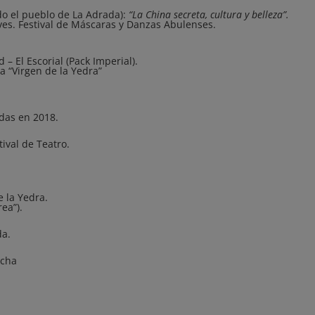
do el pueblo de La Adrada):
“La China secreta, cultura y belleza”.
aves. Festival de Máscaras y Danzas Abulenses.
 – El Escorial (Pack Imperial).
a “Virgen de la Yedra”
das en 2018.
ival de Teatro.
e la Yedra.
rea”).
da.
acha