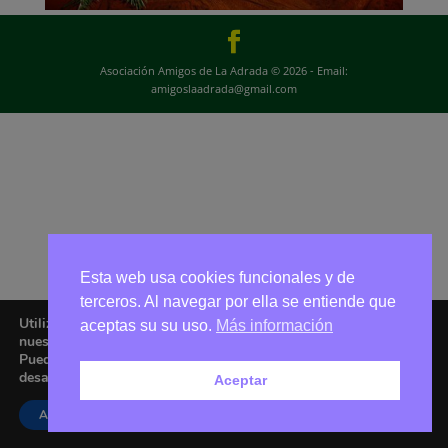
Asociación Amigos de La Adrada © 2026 - Email:
amigoslaadrada@gmail.com
Esta web usa cookies funcionales y de
terceros. Al navegar por ella se entiende que
Utilizamos cookies para ofrecerte la mejor experiencia en
aceptas su su uso.
Más información
nuestra web.
Puedes aprender más sobre qué cookies utilizamos o
desactivarlas en los
ajustes
.
Aceptar
Aceptar