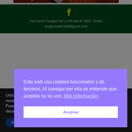
Asociación Amigos de La Adrada © 2026 - Email:
amigoslaadrada@gmail.com
Esta web usa cookies funcionales y de
terceros. Al navegar por ella se entiende que
Utilizamos cookies para ofrecerte la mejor experiencia en
aceptas su su uso.
Más información
nuestra web.
Puedes aprender más sobre qué cookies utilizamos o
desactivarlas en los
ajustes
.
Aceptar
Aceptar