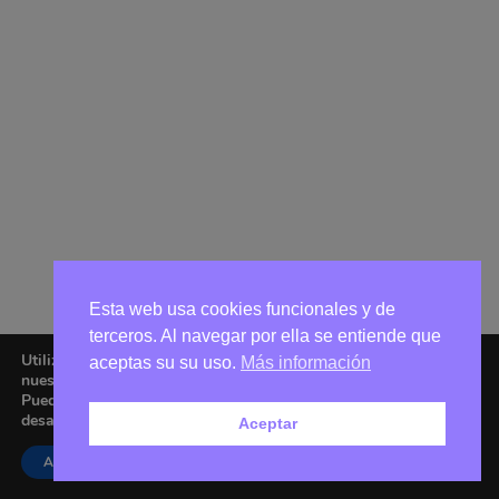
Esta web usa cookies funcionales y de
terceros. Al navegar por ella se entiende que
Utilizamos cookies para ofrecerte la mejor experiencia en
aceptas su su uso.
Más información
nuestra web.
Puedes aprender más sobre qué cookies utilizamos o
desactivarlas en los
ajustes
.
Aceptar
Aceptar