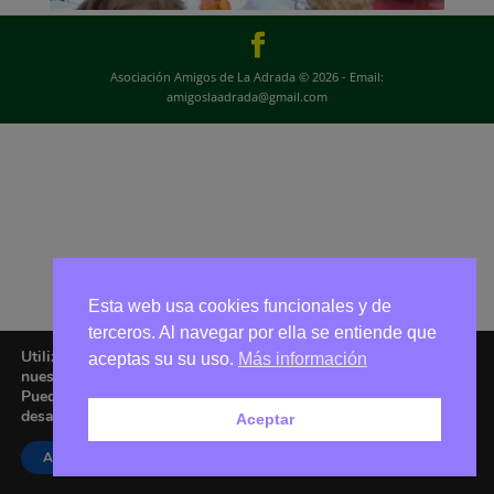
Asociación Amigos de La Adrada © 2026 - Email:
amigoslaadrada@gmail.com
Esta web usa cookies funcionales y de
terceros. Al navegar por ella se entiende que
Utilizamos cookies para ofrecerte la mejor experiencia en
aceptas su su uso.
Más información
nuestra web.
Puedes aprender más sobre qué cookies utilizamos o
desactivarlas en los
ajustes
.
Aceptar
Aceptar