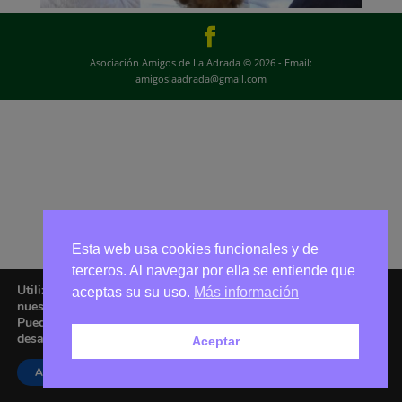
Asociación Amigos de La Adrada © 2026 - Email:
amigoslaadrada@gmail.com
Esta web usa cookies funcionales y de
terceros. Al navegar por ella se entiende que
Utilizamos cookies para ofrecerte la mejor experiencia en
aceptas su su uso.
Más información
nuestra web.
Puedes aprender más sobre qué cookies utilizamos o
desactivarlas en los
ajustes
.
Aceptar
Aceptar