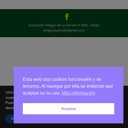
Asociación Amigos de La Adrada © 2026 - Email:
amigoslaadrada@gmail.com
Esta web usa cookies funcionales y de
terceros. Al navegar por ella se entiende que
Utilizamos cookies para ofrecerte la mejor experiencia en
aceptas su su uso.
Más información
nuestra web.
Puedes aprender más sobre qué cookies utilizamos o
desactivarlas en los
ajustes
.
Aceptar
Aceptar