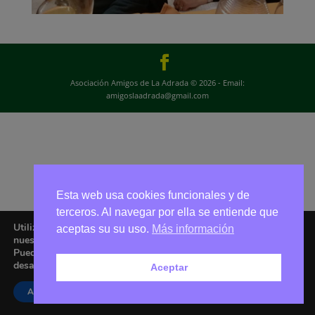
Asociación Amigos de La Adrada © 2026 - Email:
amigoslaadrada@gmail.com
Esta web usa cookies funcionales y de
terceros. Al navegar por ella se entiende que
Utilizamos cookies para ofrecerte la mejor experiencia en
aceptas su su uso.
Más información
nuestra web.
Puedes aprender más sobre qué cookies utilizamos o
desactivarlas en los
ajustes
.
Aceptar
Aceptar