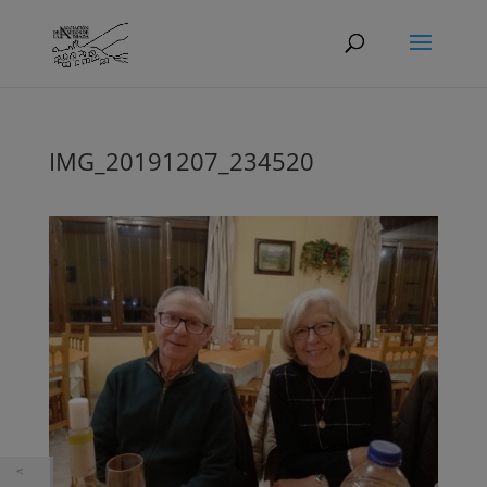
IMG_20191207_234520