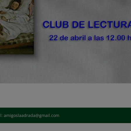
il: amigoslaadrada@gmail.com