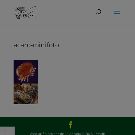
acaro-minifoto
Asociación Amigos de La Adrada © 2026 - Email: