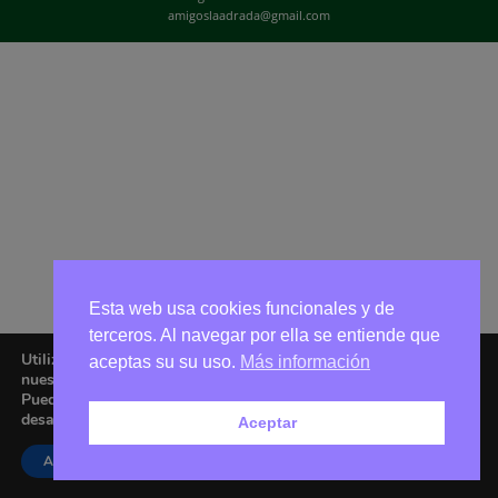
amigoslaadrada@gmail.com
Esta web usa cookies funcionales y de
terceros. Al navegar por ella se entiende que
Utilizamos cookies para ofrecerte la mejor experiencia en
aceptas su su uso.
Más información
nuestra web.
Puedes aprender más sobre qué cookies utilizamos o
desactivarlas en los
ajustes
.
Aceptar
Aceptar