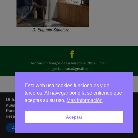
Asociación Amigos de La Adrada © 2026 - Email:
amigoslaadrada@gmail.com
Esta web usa cookies funcionales y de
terceros. Al navegar por ella se entiende que
Utilizamos cookies para ofrecerte la mejor experiencia en
aceptas su su uso.
Más información
nuestra web.
Puedes aprender más sobre qué cookies utilizamos o
desactivarlas en los
ajustes
.
Aceptar
Aceptar