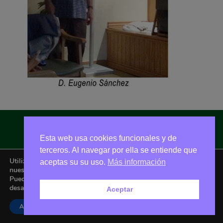
Asociación Amigos de La Adrada © 2026 - Email:
Esta web usa cookies funcionales y de
amigoslaadrada@gmail.com
terceros. Al navegar por ella se entiende que
Utilizamos cookies para ofrecerte la mejor experiencia en
aceptas su su uso.
Más información
nuestra web.
Puedes aprender más sobre qué cookies utilizamos o
desactivarlas en los
ajustes
.
Aceptar
Aceptar