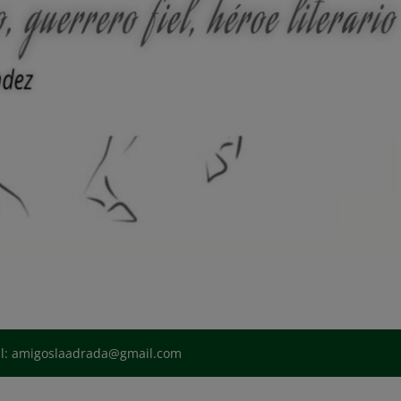
il: amigoslaadrada@gmail.com