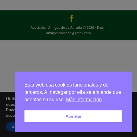
Asociación Amigos de La Adrada © 2026 - Email:
amigoslaadrada@gmail.com
Esta web usa cookies funcionales y de
terceros. Al navegar por ella se entiende que
Utilizamos cookies para ofrecerte la mejor experiencia en
aceptas su su uso.
Más información
nuestra web.
Puedes aprender más sobre qué cookies utilizamos o
desactivarlas en los
ajustes
.
Aceptar
Aceptar