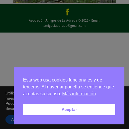
Asociación Amigos de La Adrada © 2026 - Email:
amigoslaadrada@gmail.com
Esta web usa cookies funcionales y de
terceros. Al navegar por ella se entiende que
Utilizamos cookies para ofrecerte la mejor experiencia en
aceptas su su uso.
Más información
nuestra web.
Puedes aprender más sobre qué cookies utilizamos o
desactivarlas en los
ajustes
.
Aceptar
Aceptar