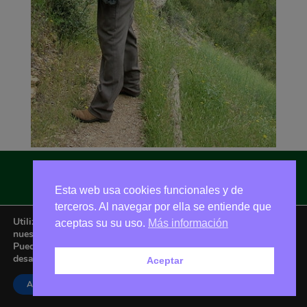
Asociación Amigos de La Adrada © 2026 - Email:
Esta web usa cookies funcionales y de
amigoslaadrada@gmail.com
terceros. Al navegar por ella se entiende que
Utilizamos cookies para ofrecerte la mejor experiencia en
aceptas su su uso.
Más información
nuestra web.
Puedes aprender más sobre qué cookies utilizamos o
desactivarlas en los
ajustes
.
Aceptar
Aceptar