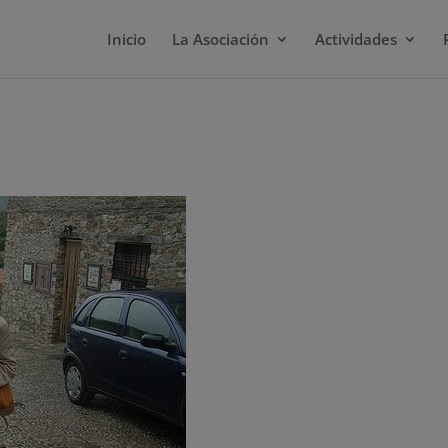
Inicio
La Asociación
Actividades