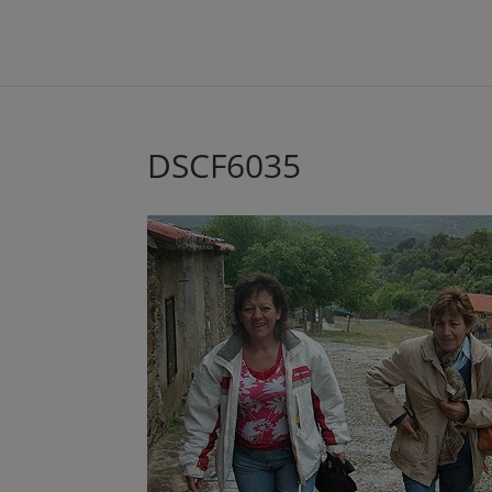
DSCF6035