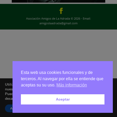
Asociación Amigos de La Adrada © 2026 - Email:
amigoslaadrada@gmail.com
Esta web usa cookies funcionales y de
terceros. Al navegar por ella se entiende que
Utilizamos cookies para ofrecerte la mejor experiencia en
aceptas su su uso.
Más información
nuestra web.
Puedes aprender más sobre qué cookies utilizamos o
desactivarlas en los
ajustes
.
Aceptar
Aceptar