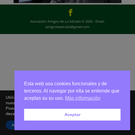
Asociación Amigos de La Adrada © 2026 - Email:
amigoslaadrada@gmail.com
Esta web usa cookies funcionales y de
terceros. Al navegar por ella se entiende que
Utilizamos cookies para ofrecerte la mejor experiencia en
aceptas su su uso.
Más información
nuestra web.
Puedes aprender más sobre qué cookies utilizamos o
desactivarlas en los
ajustes
.
Aceptar
Aceptar