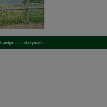
il: amigoslaadrada@gmail.com