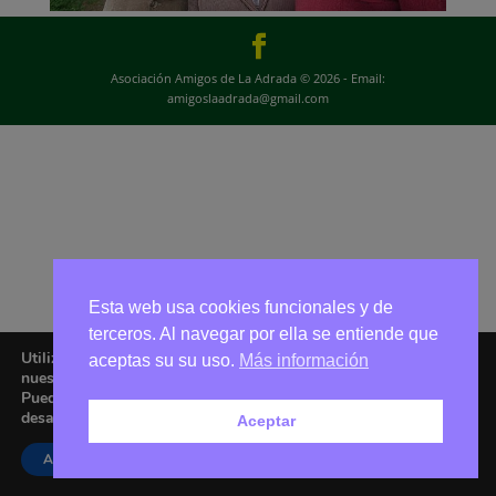
Asociación Amigos de La Adrada © 2026 - Email:
amigoslaadrada@gmail.com
Esta web usa cookies funcionales y de
terceros. Al navegar por ella se entiende que
Utilizamos cookies para ofrecerte la mejor experiencia en
aceptas su su uso.
Más información
nuestra web.
Puedes aprender más sobre qué cookies utilizamos o
desactivarlas en los
ajustes
.
Aceptar
Aceptar