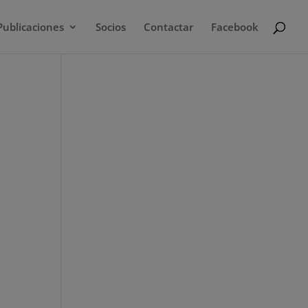
Publicaciones
Socios
Contactar
Facebook