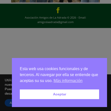
Asociación Amigos de La Adrada © 2026 - Email:
amigoslaadrada@gmail.com
Esta web usa cookies funcionales y de
terceros. Al navegar por ella se entiende que
Utilizamos cookies para ofrecerte la mejor experiencia en
aceptas su su uso.
Más información
nuestra web.
Puedes aprender más sobre qué cookies utilizamos o
desactivarlas en los
ajustes
.
Aceptar
Aceptar